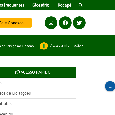
as frequentes
Glossário
Rodapé
Fale Conosco
Acesso a Informação
a de Serviço ao Cidadão
ACESSO RÁPIDO
s
sos de Licitações
tratos
vênios