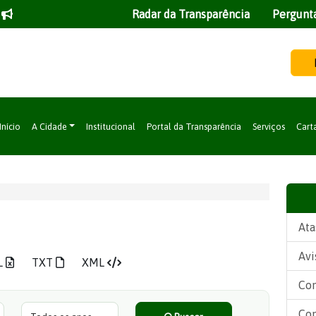
Radar da Transparência
Pergunt
Início
A Cidade
Institucional
Portal da Transparência
Serviços
Cart
Ata
Avi
L
TXT
XML
Con
Ano
Con