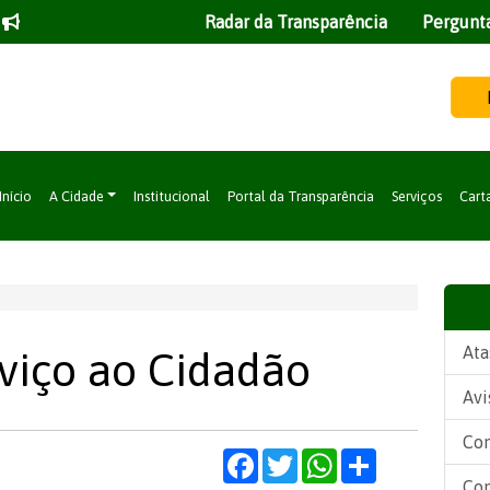
Radar da Transparência
Pergunt
Início
A Cidade
Institucional
Portal da Transparência
Serviços
Cart
Ata
rviço ao Cidadão
Avi
Con
Facebook
Twitter
WhatsApp
Share
Con