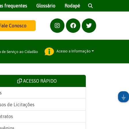
as frequentes
Glossário
Rodapé
Fale Conosco
Acesso a Informação
a de Serviço ao Cidadão
ACESSO RÁPIDO
s
sos de Licitações
tratos
vênios