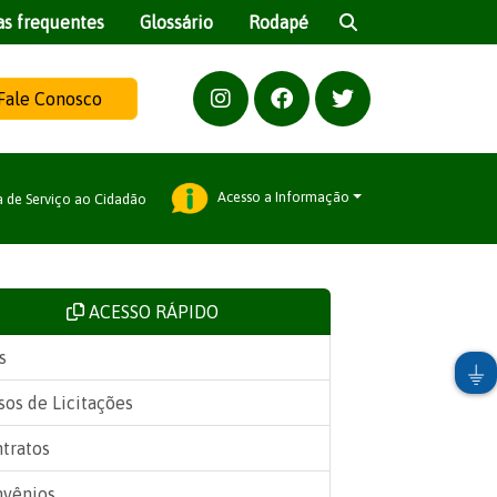
as frequentes
Glossário
Rodapé
Fale Conosco
Acesso a Informação
a de Serviço ao Cidadão
ACESSO RÁPIDO
s
sos de Licitações
tratos
vênios