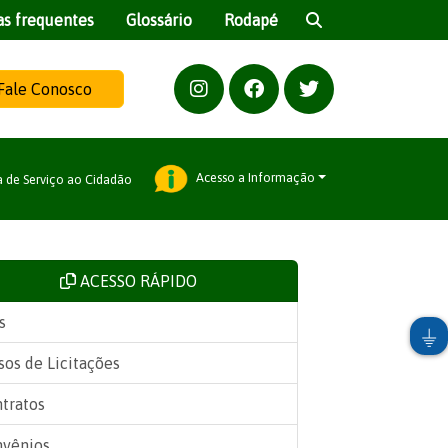
as frequentes
Glossário
Rodapé
Fale Conosco
Acesso a Informação
a de Serviço ao Cidadão
ACESSO RÁPIDO
s
sos de Licitações
tratos
vênios