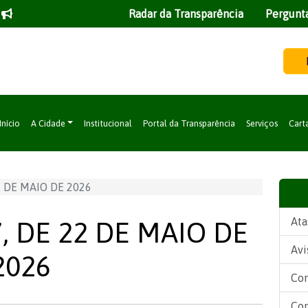
Radar da Transparência
Pergunt
Início
A Cidade
Institucional
Portal da Transparência
Serviços
Cart
2 DE MAIO DE 2026
Ata
, DE 22 DE MAIO DE
Avi
2026
Con
Con