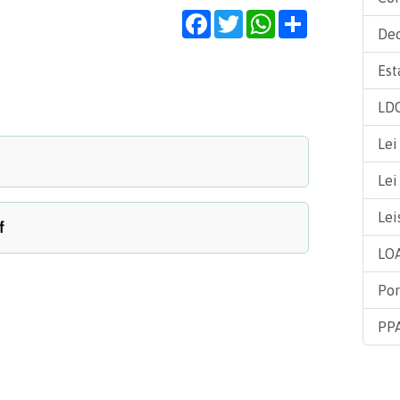
Facebook
Twitter
WhatsApp
Share
Dec
Est
LDO
Lei
Lei
Lei
f
LOA
Por
PPA