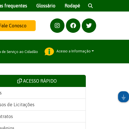
as frequentes
Glossário
Rodapé
Fale Conosco
Acesso a Informação
a de Serviço ao Cidadão
ACESSO RÁPIDO
s
sos de Licitações
tratos
vênios