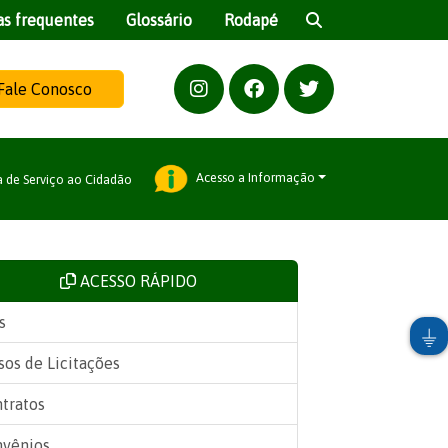
as frequentes
Glossário
Rodapé
Fale Conosco
Acesso a Informação
a de Serviço ao Cidadão
ACESSO RÁPIDO
s
sos de Licitações
tratos
vênios