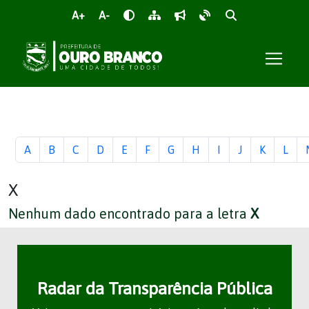
A+
A-
Glossário
A
B
C
D
E
F
G
H
I
J
K
L
X
Nenhum dado encontrado para a letra
X
Radar da Transparência Pública