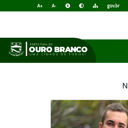
A+
A-
gov.br
N