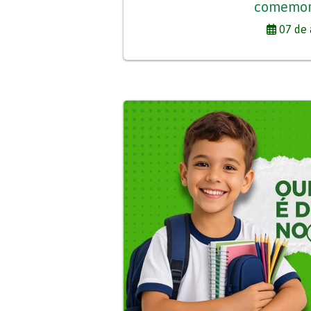
comemor
07 de 