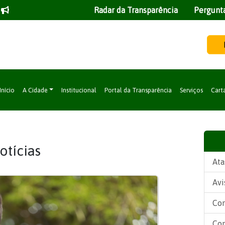
Radar da Transparência
Pergunt
Início
A Cidade
Institucional
Portal da Transparência
Serviços
Cart
otícias
Ata
Avi
Con
Con