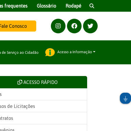
as frequentes
Glossário
Rodapé
Fale Conosco
Acesso a Informação
a de Serviço ao Cidadão
ACESSO RÁPIDO
s
sos de Licitações
tratos
vênios