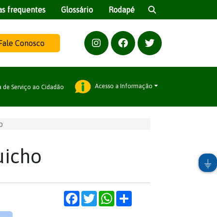
as frequentes
Glossário
Rodapé
Fale Conosco
Acesso a Informação
a de Serviço ao Cidadão
o
uicho
Facebook
Twitter
WhatsApp
Share